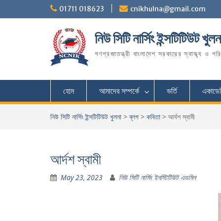
Skip
01711 018623
cnikhulna@gmail.com
to
content
নিউ সিটি নার্সিং ইন্সটিটিউট খুলন
গণপ্রজাতন্ত্রী বাংলাদেশ সরকারের স্বাস্থ্য ও পর
হোম
আমাদের সম্পর্কে
ভর্তি
একাডে
নিউ সিটি নার্সিং ইন্সটিটিউট খুলনা
>
ব্লগ
>
কবিতা
>
আর্দশ স্বামী
আর্দশ স্বামী
May 23, 2023
নিউ সিটি নার্সিং ইনস্টিটিউট এডমিন