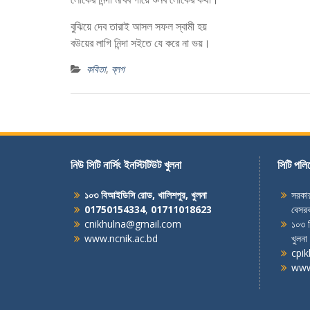
বুঝিয়ে দেব তারাই আসল সফল স্বামী হয়
বউয়ের লাগি নিন্দা সইতে যে করে না ভয়।
কবিতা
,
ব্লগ
নিউ সিটি নার্সিং ইনস্টিটিউট খুলনা
সিটি পলি
১০৩ বিআইডিসি রোড, খালিশপুর, খুলনা
সরকার
01750154334
,
01711018623
বেসরক
cnikhulna@gmail.com
১০৩ ব
www.ncnik.ac.bd
খুলনা
cpi
www