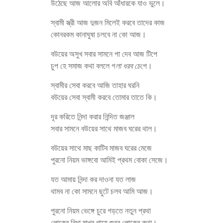
উঠেছে আজ আলোর অবি আঁধারকে যাও ভুলে।
স্বামী স্ত্রী আজ দুজন মিলেই করবে তাদের কাজ
কোনরকম কানাঘুষা চলবে না কো আজ।
বউয়ের অসুখ সবার সামনে পা দেব আজ টিপে
চুপ হে সমাজ কথা বললে গ
লা ধরব চে
পে।
স্বামীর সেবা করবে আজি তাহার ঘরনি
বউয়ের সেবা স্বামী করবে তোমার তাতে কি।
দূর করিতে নিন্দা করার নিন্দিত জঞ্জাল
সবার সামনে বউয়ের সাথে মাজব ঘরের থাল।
বউয়ের সাথে মাছ কাটিব মাজব ঘরের মেজে
পুরনো নিয়ম ভাঙ্গবো আমিই প্রথম বোকা সেজে।
যত আমায় নিন্দা কর দাওনা যত লাজ
থামব না কো সামনে ছুটে চলব আমি আজ।
পুরনো নিয়ম ভেঙ্গে চুরে গড়তে নতুন প্রথা
লোকের নিন্দা মাখব গায়ে শুনব লোকের কথা।