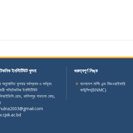
টেকনিক ইনস্টিটিউট খুলনা
গুরুত্বপূর্ণ লিঙ্ক
 অনুমোদিত খুলনার সর্বপ্রথম ও সর্ববৃহৎ
বাংলাদেশ নার্সিং এন্ড মিডওয়াইফারি
ারী পলিটেকনিক ইনস্টিটিউট
কাউন্সিল(BNMC)
িআইডিসি রোড, খালিশপুর গাবতলা মোড়,
।
khulna2003@gmail.com
.cpik.ac.bd