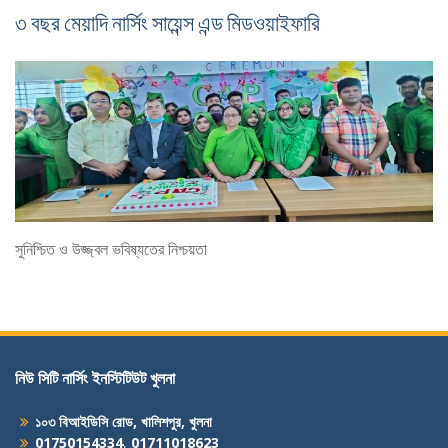
৩ বছর মেয়াদি নার্সিং সায়েন্স এন্ড মিডওয়াইফারি
সুনিশ্চিত ও উজ্জ্বল ভবিষ্যতের নিশ্চয়তা
নিউ সিটি নার্সিং ইনস্টিটিউট খুলনা
১০৩ বিআইডিসি রোড, খালিশপুর, খুলনা
01750154334
,
01711018623