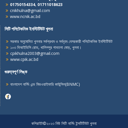
01750154334
,
01711018623
cnikhulna@gmail.com
www.ncnik.ac.bd
সিটি পলিটেকনিক ইনস্টিটিউট খুলনা
সরকার অনুমোদিত খুলনার সর্বপ্রথম ও সর্ববৃহৎ বেসরকারী পলিটেকনিক ইনস্টিটিউট
১০৩ বিআইডিসি রোড, খালিশপুর গাবতলা মোড়, খুলনা।
cpikhulna2003@gmail.com
www.cpik.ac.bd
গুরুত্বপূর্ণ লিঙ্ক
বাংলাদেশ নার্সিং এন্ড মিডওয়াইফারি কাউন্সিল(BNMC)
Facebook
কপিরাইট©২০২৩ নিউ সিটি নার্সিং ইন্সটিটিউট খুলনা