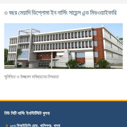
৩ বছর মেয়াদি ডিপ্লোমা ইন নার্সিং সায়েন্স এন্ড মিডওয়াইফারি
সুনিশ্চিত ও উজ্জ্বল ভবিষ্যতের নিশ্চয়তা
নিউ সিটি নার্সিং ইনস্টিটিউট খুলনা
১০৩ বিআইডিসি রোড, খালিশপুর, খুলনা