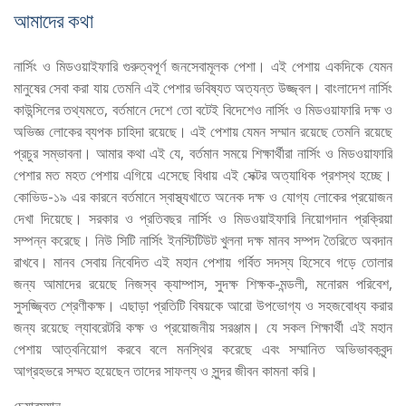
আমাদের কথা
নার্সিং ও মিডওয়াইফারি গুরুত্বপূর্ণ জনসেবামূলক পেশা। এই পেশায় একদিকে যেমন
মানুষের সেবা করা যায় তেমনি এই পেশার ভবিষ্যত অত্যন্ত উজ্জ্বল। বাংলাদেশ নার্সিং
কাউন্সিলের তথ্যমতে, বর্তমানে দেশে তো বটেই বিদেশেও নার্সিং ও মিডওয়াফারি দক্ষ ও
অভিজ্ঞ লোকের ব্যপক চাহিদা রয়েছে। এই পেশায় যেমন সম্মান রয়েছে তেমনি রয়েছে
প্রচুর সম্ভাবনা। আমার কথা এই যে, বর্তমান সময়ে শিক্ষার্থীরা নার্সিং ও মিডওয়াফারি
পেশার মত মহত পেশায় এগিয়ে এসেছে বিধায় এই সেক্টর অত্যাধিক প্রশস্থ হচ্ছে।
কোভিড-১৯ এর কারনে বর্তমানে স্বাস্থ্যখাতে অনেক দক্ষ ও যোগ্য লোকের প্রয়োজন
দেখা দিয়েছে। সরকার ও প্রতিবছর নার্সিং ও মিডওয়াইফারি নিয়োগদান প্রক্রিয়া
সম্পন্ন করেছে। নিউ সিটি নার্সিং ইনস্টিটিউট খুলনা দক্ষ মানব সম্পদ তৈরিতে অবদান
রাখবে। মানব সেবায় নিবেদিত এই মহান পেশায় গর্বিত সদস্য হিসেবে গড়ে তোলার
জন্য আমাদের রয়েছে নিজস্ব ক্যাম্পাস, সুদক্ষ শিক্ষক-মন্ডলী, মনোরম পরিবেশ,
সুসজ্জ্বিত শ্রেণীকক্ষ। এছাড়া প্রতিটি বিষয়কে আরো উপভোগ্য ও সহজবোধ্য করার
জন্য রয়েছে ল্যাবরেটরি কক্ষ ও প্রয়োজনীয় সরঞ্জাম। যে সকল শিক্ষার্থী এই মহান
পেশায় আত্বনিয়োগ করবে বলে মনস্থির করেছে এবং সম্মানিত অভিভাবকবৃন্দ
আগ্রহভরে সম্মত হয়েছেন তাদের সাফল্য ও সুন্দর জীবন কামনা করি।